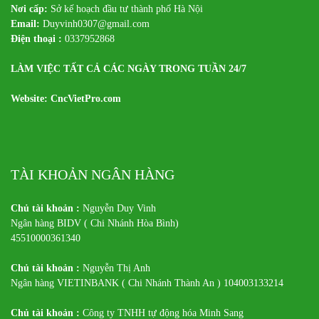
Nơi cấp:
Sở kế hoạch đầu tư thành phố Hà Nội
Email:
Duyvinh0307@gmail.com
Điện thoại :
0337952868
LÀM VIỆC TẤT CẢ CÁC NGÀY TRONG TUẦN 24/7
Website: CncVietPro.com
TÀI KHOẢN NGÂN HÀNG
Chủ tài khoản :
Nguyễn Duy Vinh
Ngân hàng BIDV ( Chi Nhánh Hòa Bình)
45510000361340
Chủ tài khoản :
Nguyễn Thị Anh
Ngân hàng VIETINBANK ( Chi Nhánh Thành An ) 104003133214
Chủ tài khoản :
Công ty TNHH tự động hóa Minh Sang