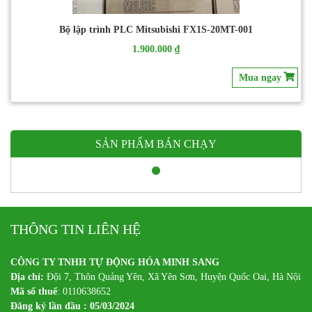
Bộ lập trình PLC Mitsubishi FX1S-20MT-001
1.900.000 ₫
Mua ngay
SẢN PHẨM BÁN CHẠY
THÔNG TIN LIÊN HỆ
CÔNG TY TNHH TỰ ĐỘNG HÓA MINH SANG
Địa chỉ:
Đội 7, Thôn Quảng Yên, Xã Yên Sơn, Huyện Quốc Oai, Hà Nội
Mã số thuế
: 0110638652
Đăng ký lần đầu : 05/03/2024