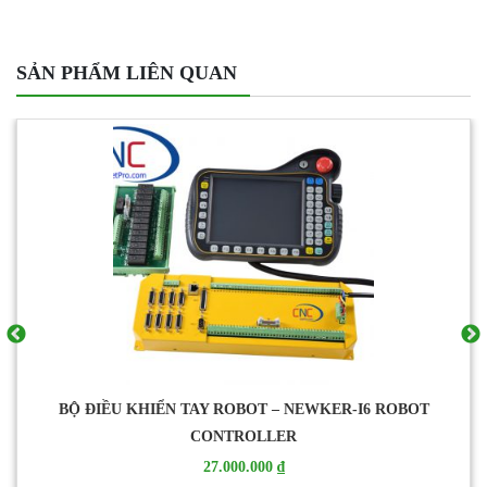
SẢN PHẨM LIÊN QUAN
– NEWKER-I6 ROBOT
MỎ CẮT HƠI OXY
ER
1.220.000 
₫