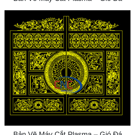
Bản Vẽ Máy Cắt Plasma – Gió Đá