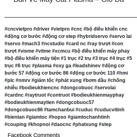
——————————————————
#cncvietpro #driver #vietpro #cnc #bộ điều khiển cnc
#động cơ bước #động cơ step #hybridservo #servo lai
#servo #mach3 #ncstudio #card nc #ray trượt #con
trượt #visme #vitme #xcmcu #bộ điều khiển máy phay
#bộ điều khiển máy tiện #1 trục #2 trụ #3 trục #4 trục #5
trục #6 trục #plasma #oxy ga #leadshinev #động cơ
bước 57 #động cơ bước 86 #động cơ bước 110 #hmi
#plc #nmrv #giảm tốc #phát xung #bơm dầu #chống
nhiễu #bodieukhiencnc #dongcobuoc #servolai
#cardnc #raytruot #contruot #bodieukhienmayphay
#bodieukhienmaytien #dongcobuoc57
#dongcobuoc86 #tamchanbui #cuduc #cuducvitinh
#bientan #giamtoc #hopso #giamtochanhtinh
#couping #khopnoi #daocnc #phatxung #step
Facebook Comments