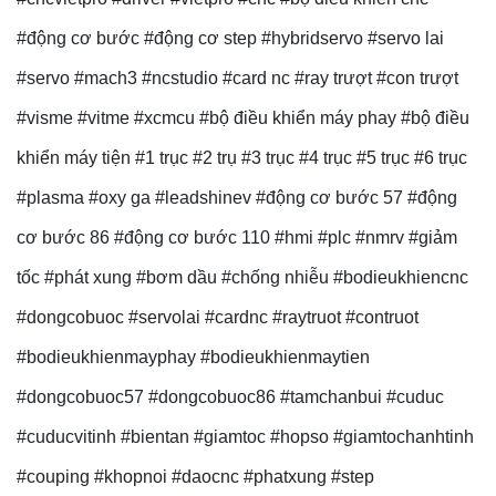
#động cơ bước #động cơ step #hybridservo #servo lai
#servo #mach3 #ncstudio #card nc #ray trượt #con trượt
#visme #vitme #xcmcu #bộ điều khiển máy phay #bộ điều
khiển máy tiện #1 trục #2 trụ #3 trục #4 trục #5 trục #6 trục
#plasma #oxy ga #leadshinev #động cơ bước 57 #động
cơ bước 86 #động cơ bước 110 #hmi #plc #nmrv #giảm
tốc #phát xung #bơm dầu #chống nhiễu #bodieukhiencnc
#dongcobuoc #servolai #cardnc #raytruot #contruot
#bodieukhienmayphay #bodieukhienmaytien
#dongcobuoc57 #dongcobuoc86 #tamchanbui #cuduc
#cuducvitinh #bientan #giamtoc #hopso #giamtochanhtinh
#couping #khopnoi #daocnc #phatxung #step