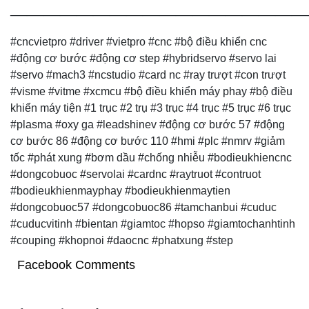
——————————————————
#cncvietpro #driver #vietpro #cnc #bộ điều khiển cnc
#động cơ bước #động cơ step #hybridservo #servo lai
#servo #mach3 #ncstudio #card nc #ray trượt #con trượt
#visme #vitme #xcmcu #bộ điều khiển máy phay #bộ điều
khiển máy tiện #1 trục #2 trụ #3 trục #4 trục #5 trục #6 trục
#plasma #oxy ga #leadshinev #động cơ bước 57 #động
cơ bước 86 #động cơ bước 110 #hmi #plc #nmrv #giảm
tốc #phát xung #bơm dầu #chống nhiễu #bodieukhiencnc
#dongcobuoc #servolai #cardnc #raytruot #contruot
#bodieukhienmayphay #bodieukhienmaytien
#dongcobuoc57 #dongcobuoc86 #tamchanbui #cuduc
#cuducvitinh #bientan #giamtoc #hopso #giamtochanhtinh
#couping #khopnoi #daocnc #phatxung #step
Facebook Comments