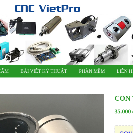
HẨM
BÀI VIẾT KỸ THUẬT
PHẦN MỀM
LIÊN H
CON
35.000 