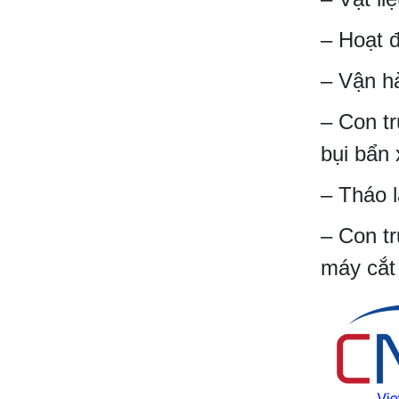
– Hoạt đ
– Vận hà
– Con tr
bụi bẩn 
– Tháo 
– Con t
máy cắt 