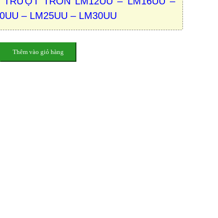
 TRƯỢT TRÒN LM12UU – LM16UU –
0UU – LM25UU – LM30UU
Thêm vào giỏ hàng