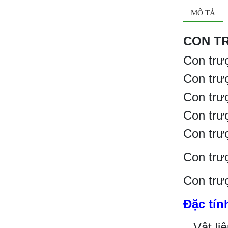
MÔ TẢ
CON T
Con trư
Con trư
Con trư
Con trư
Con trư
Con trư
Con trư
Đặc tín
– Vật l