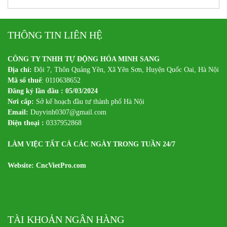
THÔNG TIN LIÊN HỆ
CÔNG TY TNHH TỰ ĐỘNG HÓA MINH SANG
Địa chỉ:
Đội 7, Thôn Quảng Yên, Xã Yên Sơn, Huyện Quốc Oai, Hà Nội
Mã số thuế
: 0110638652
Đăng ký lần đầu : 05/03/2024
Nơi cấp:
Sở kế hoạch đầu tư thành phố Hà Nội
Email:
Duyvinh0307@gmail.com
Điện thoại :
0337952868
LÀM VIỆC TẤT CẢ CÁC NGÀY TRONG TUẦN 24/7
Website: CncVietPro.com
TÀI KHOẢN NGÂN HÀNG