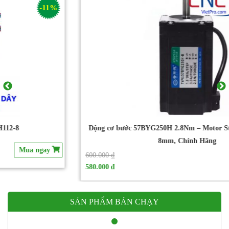
-3%
Động cơ bước 57BYG250H 2.8Nm – Motor Step NEMA 23 Trục
8mm, Chính Hãng
600.000 ₫
Mua ngay
580.000 ₫
SẢN PHẨM BÁN CHẠY