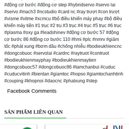
#động cơ bước #động cơ step #hybridservo #servo lai
#servo #mach3 #ncstudio #card nc #ray trượt #con trượt
#visme #vitme #xcmcu #bộ điều khiển máy phay #bộ điều
khiển máy tiện #1 trục #2 trụ #3 trục #4 trục #5 trục #6 trục
#plasma #oxy ga #leadshinev #động cơ bước 57 #động
cơ bước 86 #động cơ bước 110 #hmi #plc #nmrv #giảm
tốc #phát xung #bơm dầu #chống nhiễu #bodieukhiencnc
#dongcobuoc #servolai #cardnc #raytruot #contruot
#bodieukhienmayphay #bodieukhienmaytien
#dongcobuoc57 #dongcobuoc86 #tamchanbui #cuduc
#cuducvitinh #bientan #giamtoc #hopso #giamtochanhtinh
#couping #khopnoi #daocnc #phatxung #step
Facebook Comments
SẢN PHẨM LIÊN QUAN