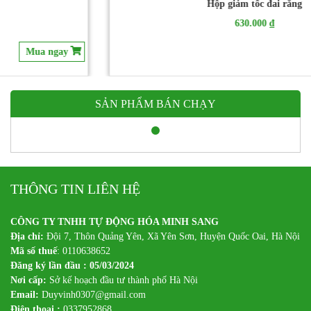
Hộp giảm tốc đai răng
630.000 ₫
Mua ngay
SẢN PHẨM BÁN CHẠY
THÔNG TIN LIÊN HỆ
CÔNG TY TNHH TỰ ĐỘNG HÓA MINH SANG
Địa chỉ:
Đội 7, Thôn Quảng Yên, Xã Yên Sơn, Huyện Quốc Oai, Hà Nội
Mã số thuế
: 0110638652
Đăng ký lần đầu : 05/03/2024
Nơi cấp:
Sở kế hoạch đầu tư thành phố Hà Nội
Email:
Duyvinh0307@gmail.com
Điện thoại :
0337952868