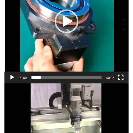
00:00
00:23
Trình
chơi
Video