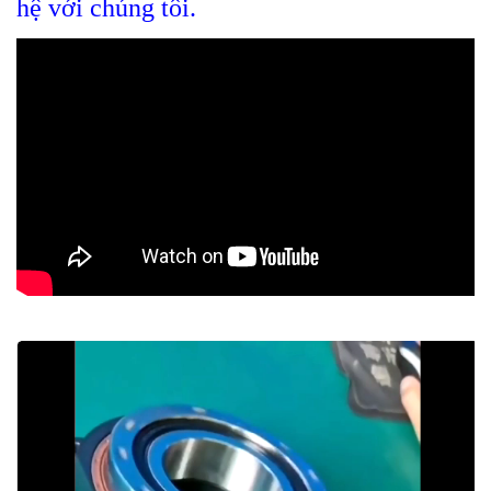
hệ với chúng tôi.
Trình
chơi
Video