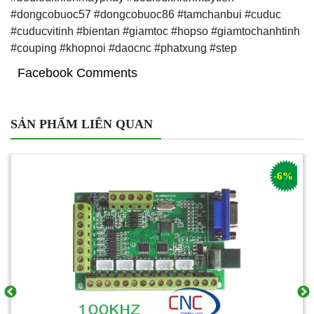
#dongcobuoc57 #dongcobuoc86 #tamchanbui #cuduc
#cuducvitinh #bientan #giamtoc #hopso #giamtochanhtinh
#couping #khopnoi #daocnc #phatxung #step
Facebook Comments
SẢN PHẨM LIÊN QUAN