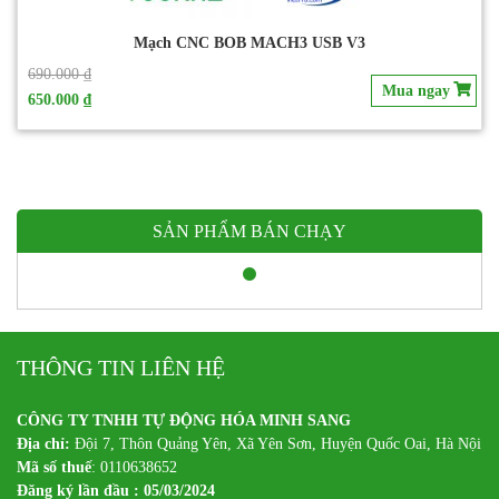
BỘ ĐIỀU KHIỂN TAY ROBOT – NEWKER-I6 ROBOT
CONTROLLER
27.000.000 ₫
Mua ngay
SẢN PHẨM BÁN CHẠY
THÔNG TIN LIÊN HỆ
CÔNG TY TNHH TỰ ĐỘNG HÓA MINH SANG
Địa chỉ:
Đội 7, Thôn Quảng Yên, Xã Yên Sơn, Huyện Quốc Oai, Hà Nội
Mã số thuế
: 0110638652
Đăng ký lần đầu : 05/03/2024