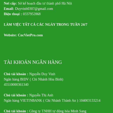
Nơi cấp:
Sở kế hoạch đầu tư thành phố Hà Nội
Email:
Duyvinh0307@gmail.com
Điện thoại :
0337952868
LÀM VIỆC TẤT CẢ CÁC NGÀY TRONG TUẦN 24/7
Website: CncVietPro.com
TÀI KHOẢN NGÂN HÀNG
Chủ tài khoản :
Nguyễn Duy Vinh
Ngân hàng BIDV ( Chi Nhánh Hòa Bình)
45510000361340
Chủ tài khoản :
Nguyễn Thị Anh
Ngân hàng VIETINBANK ( Chi Nhánh Thành An ) 104003133214
Chủ tài khoản :
Công ty TNHH tự động hóa Minh Sang