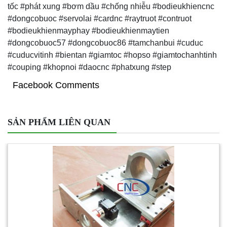
tốc #phát xung #bơm dầu #chống nhiễu #bodieukhiencnc
#dongcobuoc #servolai #cardnc #raytruot #contruot
#bodieukhienmayphay #bodieukhienmaytien
#dongcobuoc57 #dongcobuoc86 #tamchanbui #cuduc
#cuducvitinh #bientan #giamtoc #hopso #giamtochanhtinh
#couping #khopnoi #daocnc #phatxung #step
Facebook Comments
SẢN PHẨM LIÊN QUAN