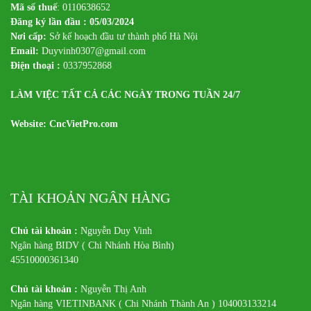
Mã số thuế
: 0110638652
Đăng ký lần đầu : 05/03/2024
Nơi cấp:
Sở kế hoạch đầu tư thành phố Hà Nội
Email:
Duyvinh0307@gmail.com
Điện thoại :
0337952868
LÀM VIỆC TẤT CẢ CÁC NGÀY TRONG TUẦN 24/7
Website: CncVietPro.com
TÀI KHOẢN NGÂN HÀNG
Chủ tài khoản :
Nguyễn Duy Vinh
Ngân hàng BIDV ( Chi Nhánh Hòa Bình)
45510000361340
Chủ tài khoản :
Nguyễn Thị Anh
Ngân hàng VIETINBANK ( Chi Nhánh Thành An ) 104003133214