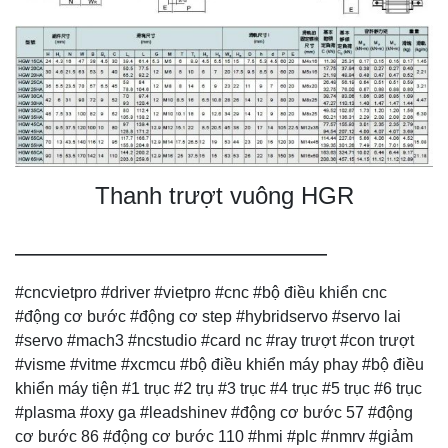
Thanh trượt vuông HGR
—————————————
#cncvietpro #driver #vietpro #cnc #bộ điều khiển cnc
#động cơ bước #động cơ step #hybridservo #servo lai
#servo #mach3 #ncstudio #card nc #ray trượt #con trượt
#visme #vitme #xcmcu #bộ điều khiển máy phay #bộ điều
khiển máy tiện #1 trục #2 trụ #3 trục #4 trục #5 trục #6 trục
#plasma #oxy ga #leadshinev #động cơ bước 57 #động
cơ bước 86 #động cơ bước 110 #hmi #plc #nmrv #giảm