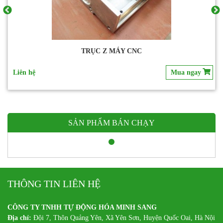
TRỤC Z MÁY CNC
Liên hệ
Mua ngay
SẢN PHẨM BÁN CHẠY
THÔNG TIN LIÊN HỆ
CÔNG TY TNHH TỰ ĐỘNG HÓA MINH SANG
Địa chỉ:
Đội 7, Thôn Quảng Yên, Xã Yên Sơn, Huyện Quốc Oai, Hà Nội