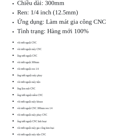
Chiều dài: 300mm
Ren: 1/4 inch (12.5mm)
Ứng dụng: Làm mát gia công CNC
Tình trạng: Hàng mới 100%
vòi tưới nguội CNC
vòi tưới nguội máy CNC
ống tưới nguội CNC
vòi tưới nguội 300mm
vòi tưới nguội ren 1/4
ống tưới nguội máy phay
vòi tưới nguội máy tiện
ống làm mát CNC
ống tưới nguội mềm CNC
vòi tưới nguội máy khoan
vòi tưới nguội CNC 300mm ren 1/4
vòi tưới nguội máy phay CNC
ống tưới nguội CNC linh hoạt
vòi tưới nguội máy gia công kim loại
vòi tưới nguội máy tiện CNC