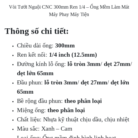
Vòi Tưới Nguội CNC 300mm Ren 1/4 – Ống Mềm Làm Mát
Máy Phay Máy Tiện
Thông số chi tiết:
Chiều dài ống:
300mm
Ren kết nối:
1/4 inch (12.5mm)
Đường kính lỗ ống:
lỗ tròn
3mm
/
dẹt 27mm
/
dẹt lớn 65mm
Đầu phun:
lỗ tròn
3mm
/
dẹt 27mm
/
dẹt lớn
65mm
Bề rộng đầu phun:
theo phân loại
Miệng ống:
theo phân loại
Chất liệu: Nhựa kỹ thuật chịu dầu, chịu nhiệt
Màu sắc: Xanh – Cam
Loại ống: Ống mềm định hình linh hoạt