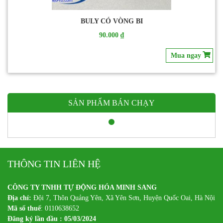
BULY CÓ VÒNG BI
90.000 ₫
Mua ngay
SẢN PHẨM BÁN CHẠY
THÔNG TIN LIÊN HỆ
CÔNG TY TNHH TỰ ĐỘNG HÓA MINH SANG
Địa chỉ:
Đội 7, Thôn Quảng Yên, Xã Yên Sơn, Huyện Quốc Oai, Hà Nội
Mã số thuế
: 0110638652
Đăng ký lần đầu : 05/03/2024