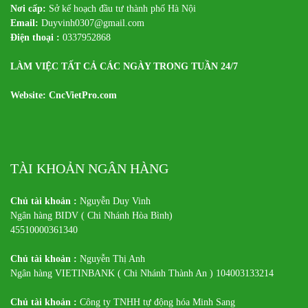
Nơi cấp:
Sở kế hoạch đầu tư thành phố Hà Nội
Email:
Duyvinh0307@gmail.com
Điện thoại :
0337952868
LÀM VIỆC TẤT CẢ CÁC NGÀY TRONG TUẦN 24/7
Website: CncVietPro.com
TÀI KHOẢN NGÂN HÀNG
Chủ tài khoản :
Nguyễn Duy Vinh
Ngân hàng BIDV ( Chi Nhánh Hòa Bình)
45510000361340
Chủ tài khoản :
Nguyễn Thị Anh
Ngân hàng VIETINBANK ( Chi Nhánh Thành An ) 104003133214
Chủ tài khoản :
Công ty TNHH tự động hóa Minh Sang