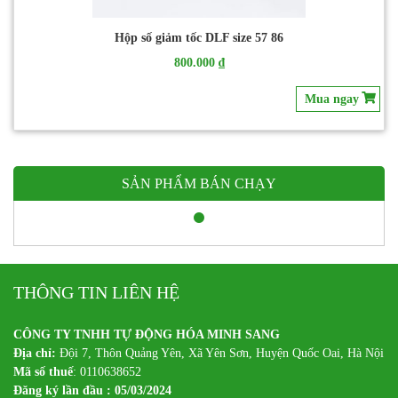
Hộp số giảm tốc DLF size 57 86
800.000 ₫
Mua ngay
SẢN PHẨM BÁN CHẠY
THÔNG TIN LIÊN HỆ
CÔNG TY TNHH TỰ ĐỘNG HÓA MINH SANG
Địa chỉ:
Đội 7, Thôn Quảng Yên, Xã Yên Sơn, Huyện Quốc Oai, Hà Nội
Mã số thuế
: 0110638652
Đăng ký lần đầu : 05/03/2024