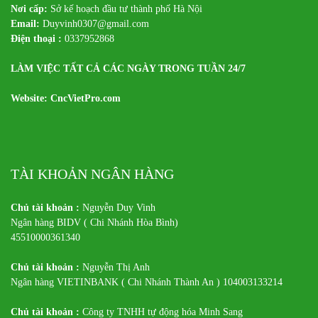
Nơi cấp:
Sở kế hoạch đầu tư thành phố Hà Nội
Email:
Duyvinh0307@gmail.com
Điện thoại :
0337952868
LÀM VIỆC TẤT CẢ CÁC NGÀY TRONG TUẦN 24/7
Website: CncVietPro.com
TÀI KHOẢN NGÂN HÀNG
Chủ tài khoản :
Nguyễn Duy Vinh
Ngân hàng BIDV ( Chi Nhánh Hòa Bình)
45510000361340
Chủ tài khoản :
Nguyễn Thị Anh
Ngân hàng VIETINBANK ( Chi Nhánh Thành An ) 104003133214
Chủ tài khoản :
Công ty TNHH tự động hóa Minh Sang