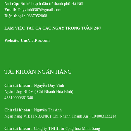
Nơi cấp:
Sở kế hoạch đầu tư thành phố Hà Nội
Email:
Duyvinh0307@gmail.com
Điện thoại :
0337952868
LÀM VIỆC TẤT CẢ CÁC NGÀY TRONG TUẦN 24/7
Website: CncVietPro.com
TÀI KHOẢN NGÂN HÀNG
Chủ tài khoản :
Nguyễn Duy Vinh
Ngân hàng BIDV ( Chi Nhánh Hòa Bình)
45510000361340
Chủ tài khoản :
Nguyễn Thị Anh
Ngân hàng VIETINBANK ( Chi Nhánh Thành An ) 104003133214
Chủ tài khoản :
Công ty TNHH tự động hóa Minh Sang