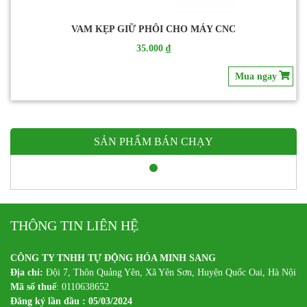
VAM KẸP GIỮ PHÔI CHO MÁY CNC
35.000 ₫
Mua ngay
SẢN PHẨM BÁN CHẠY
THÔNG TIN LIÊN HỆ
CÔNG TY TNHH TỰ ĐỘNG HÓA MINH SANG
Địa chỉ:
Đội 7, Thôn Quảng Yên, Xã Yên Sơn, Huyện Quốc Oai, Hà Nội
Mã số thuế
: 0110638652
Đăng ký lần đầu : 05/03/2024