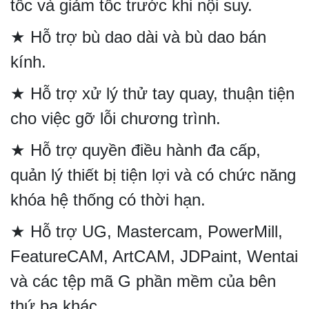
tốc và giảm tốc trước khi nội suy.
★ Hỗ trợ bù dao dài và bù dao bán
kính.
★ Hỗ trợ xử lý thử tay quay, thuận tiện
cho việc gỡ lỗi chương trình.
★ Hỗ trợ quyền điều hành đa cấp,
quản lý thiết bị tiện lợi và có chức năng
khóa hệ thống có thời hạn.
★ Hỗ trợ UG, Mastercam, PowerMill,
FeatureCAM, ArtCAM, JDPaint, Wentai
và các tệp mã G phần mềm của bên
thứ ba khác.