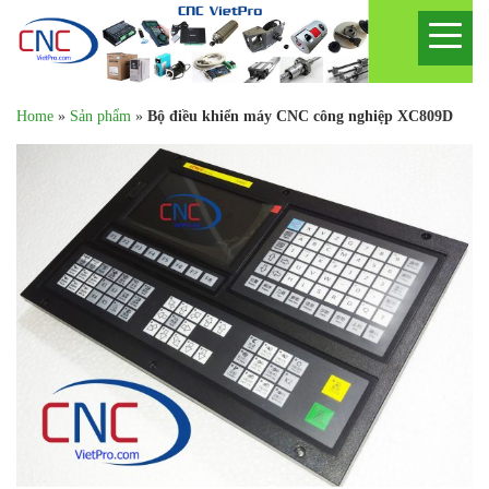
Home
»
Sản phẩm
»
Bộ điều khiển máy CNC công nghiệp XC809D