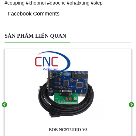
#couping #khopnoi #daocnc #phatxung #step
Facebook Comments
SẢN PHẨM LIÊN QUAN
Bộ phát xung XC602 MS-SPC