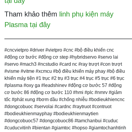
tại đây
Tham khảo thêm
linh phụ kiện máy
Plasma tại đây
——————————————————
#cncvietpro #driver #vietpro #cnc #bộ điều khiển cnc
#động cơ bước #động cơ step #hybridservo #servo lai
#servo #mach3 #ncstudio #card nc #ray trượt #con trượt
#visme #vitme #xcmcu #bộ điều khiển máy phay #bộ điều
khiển máy tiện #1 trục #2 trụ #3 trục #4 trục #5 trục #6 trục
#plasma #oxy ga #leadshinev #động cơ bước 57 #động
cơ bước 86 #động cơ bước 110 #hmi #plc #nmrv #giảm
tốc #phát xung #bơm dầu #chống nhiễu #bodieukhiencnc
#dongcobuoc #servolai #cardnc #raytruot #contruot
#bodieukhienmayphay #bodieukhienmaytien
#dongcobuoc57 #dongcobuoc86 #tamchanbui #cuduc
#cuducvitinh #bientan #giamtoc #hopso #giamtochanhtinh