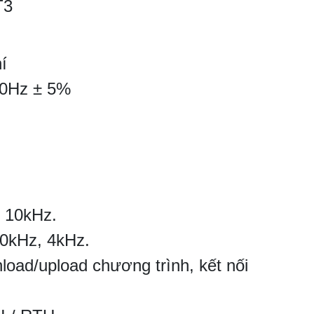
T3
í
60Hz ± 5%
: 10kHz.
20kHz, 4kHz.
load/upload chương trình, kết nối