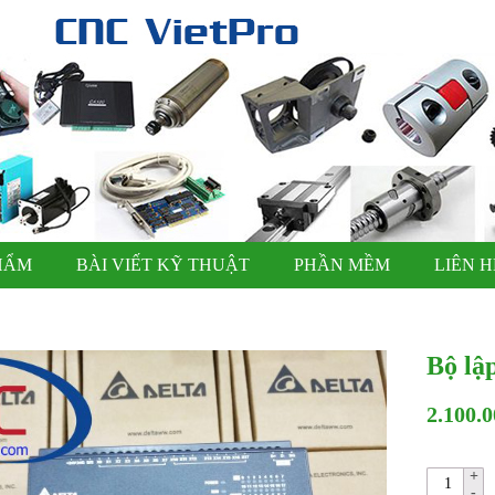
HẨM
BÀI VIẾT KỸ THUẬT
PHẦN MỀM
LIÊN H
Bộ lậ
2.100.0