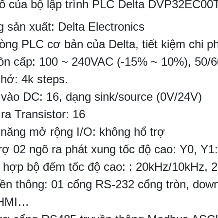
ố của bộ lập trình PLC Delta DVP32EC00
 sản xuất: Delta Electronics
òng PLC cơ bản của Delta, tiết kiệm chi ph
n cấp: 100 ~ 240VAC (-15% ~ 10%), 50/
hớ: 4k steps.
vào DC: 16, dạng sink/source (0V/24V)
ra Transistor: 16
năng mở rộng I/O: không hổ trợ
rợ 02 ngõ ra phát xung tốc độ cao: Y0, Y1
 hợp bộ đếm tốc độ cao: : 20kHz/10kHz, 
ền thông: 01 cổng RS-232 cổng tròn, down
 HMI…