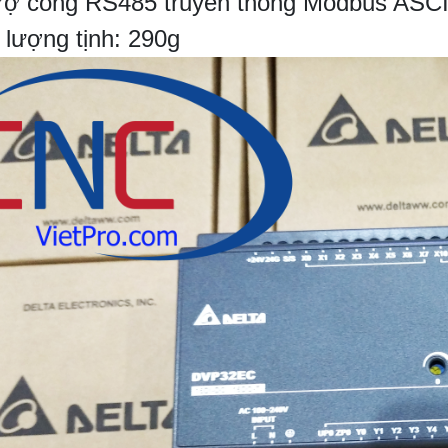
rợ cổng RS485 truyền thông Modbus ASCI
 lượng tịnh: 290g