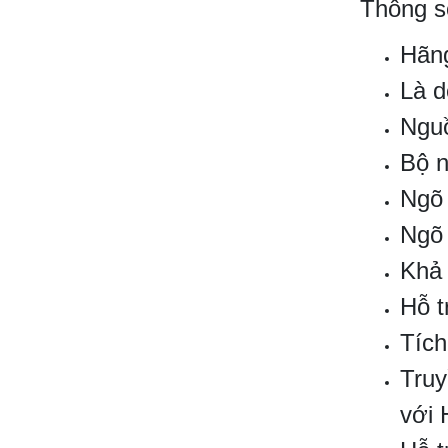
Thông s
Hãng
Là d
Nguồ
Bộ n
Ngõ 
Ngõ 
Khả 
Hỗ t
Tích
Truy
với