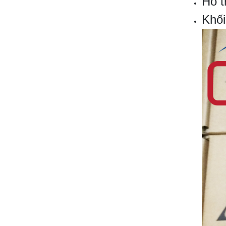
Hỗ t
Khối